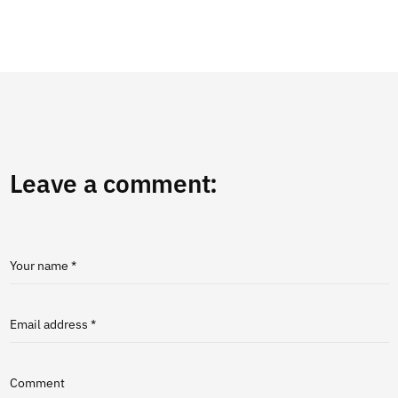
Leave a comment:
Your name *
Email address *
Comment