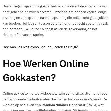
Daarentegen zijn er ook gokliefhebbers die direct de adrenaline van
echt geld spelen willen ervaren. Deze spelers hebben vaak al enige
ervaring en zijn op zoek naar de spanning die enkel echt geld gokken
kan bieden. Het kiezen tussen oefenen of direct echt spelen is vaak
een persoonlijke keuze en hangt af van de gokervaring en het
risicoprofiel van de speler.
Hoe Kan Je Live Casino Spellen Spelen In België
Hoe Werken Online
Gokkasten?
Online gokkasten, ofwel videoslots, zijn een digitaal alternatief voor
de traditionele fruitautomaten die men in fysieke casino’s vindt. Ze
werken op basis van een
Random Number Generator
(RNG), wat
zorgt voor eerlijke en willekeurige uitslagen. Dit betekent dat iedere