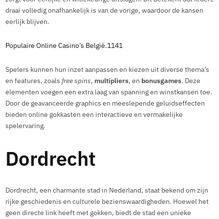
draai volledig onafhankelijk is van de vorige, waardoor de kansen
eerlijk blijven.
Populaire Online Casino’s België.1141
Spelers kunnen hun inzet aanpassen en kiezen uit diverse thema’s
en features, zoals
free spins
,
multipliers
, en
bonusgames
. Deze
elementen voegen een extra laag van spanning en winstkansen toe.
Door de geavanceerde graphics en meeslepende geluidseffecten
bieden online gokkasten een interactieve en vermakelijke
spelervaring.
Dordrecht
Dordrecht, een charmante stad in Nederland, staat bekend om zijn
rijke geschiedenis en culturele bezienswaardigheden. Hoewel het
geen directe link heeft met gokken, biedt de stad een unieke