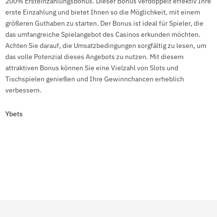
200% Ersteinzahlungsbonus. Dieser Bonus verdoppelt effektiv Ihre
erste Einzahlung und bietet Ihnen so die Möglichkeit, mit einem
größeren Guthaben zu starten. Der Bonus ist ideal für Spieler, die
das umfangreiche Spielangebot des Casinos erkunden möchten.
Achten Sie darauf, die Umsatzbedingungen sorgfältig zu lesen, um
das volle Potenzial dieses Angebots zu nutzen. Mit diesem
attraktiven Bonus können Sie eine Vielzahl von Slots und
Tischspielen genießen und Ihre Gewinnchancen erheblich
verbessern.
Ybets