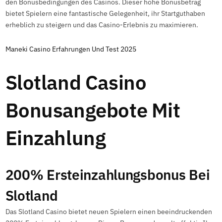
den Bonusbedingungen des Casinos. Dieser hohe Bonusbetrag
bietet Spielern eine fantastische Gelegenheit, ihr Startguthaben
erheblich zu steigern und das Casino-Erlebnis zu maximieren.
Maneki Casino Erfahrungen Und Test 2025
Slotland Casino
Bonusangebote Mit
Einzahlung
200% Ersteinzahlungsbonus Bei
Slotland
Das Slotland Casino bietet neuen Spielern einen beeindruckenden