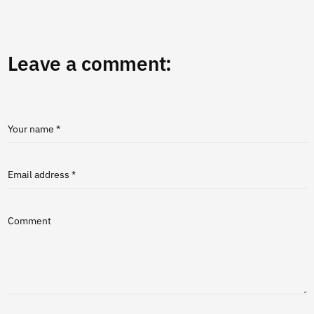
Leave a comment:
Your name *
Email address *
Comment