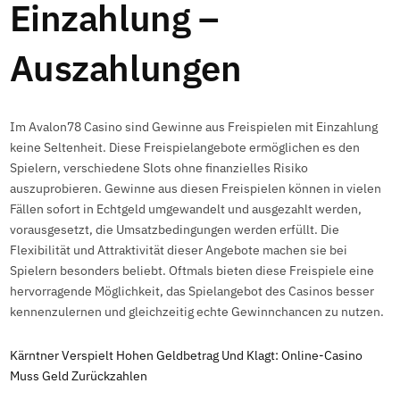
Einzahlung –
Auszahlungen
Im Avalon78 Casino sind Gewinne aus Freispielen mit Einzahlung
keine Seltenheit. Diese Freispielangebote ermöglichen es den
Spielern, verschiedene Slots ohne finanzielles Risiko
auszuprobieren. Gewinne aus diesen Freispielen können in vielen
Fällen sofort in Echtgeld umgewandelt und ausgezahlt werden,
vorausgesetzt, die Umsatzbedingungen werden erfüllt. Die
Flexibilität und Attraktivität dieser Angebote machen sie bei
Spielern besonders beliebt. Oftmals bieten diese Freispiele eine
hervorragende Möglichkeit, das Spielangebot des Casinos besser
kennenzulernen und gleichzeitig echte Gewinnchancen zu nutzen.
Kärntner Verspielt Hohen Geldbetrag Und Klagt: Online-Casino
Muss Geld Zurückzahlen