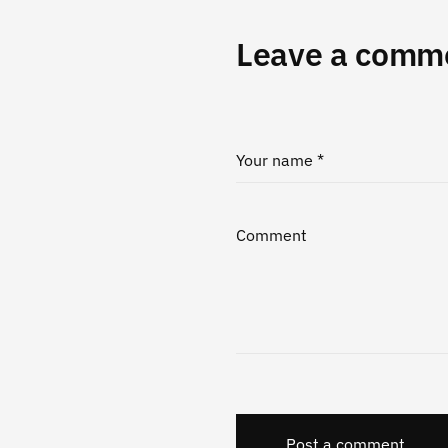
Leave a comm
Your name *
Comment
Post a comment