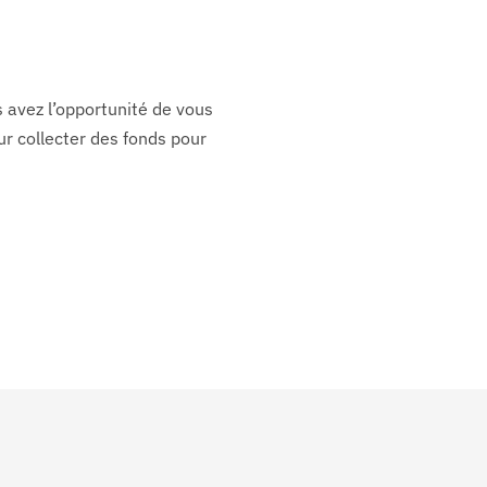
 avez l’opportunité de vous
ur collecter des fonds pour