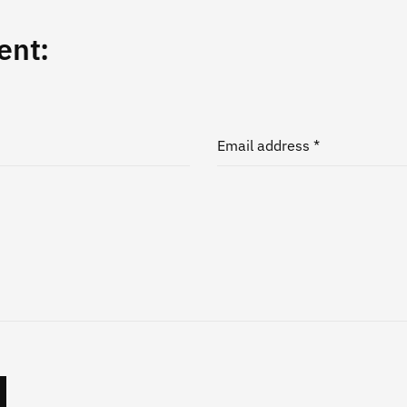
ent:
Email address *