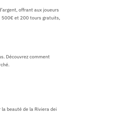
argent, offrant aux joueurs
à 500€ et 200 tours gratuits,
onus. Découvrez comment
rché.
la beauté de la Riviera dei