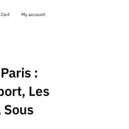
Cart
My account
Paris :
port, Les
À Sous