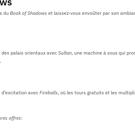
ows
ns du
Book of Shadows
et laissez-vous envoûter par son ambia
xe des palais orientaux avec
Sultan
, une machine à sous qui pr
.
 d’excitation avec
Fireballs
, où les tours gratuits et les multi
ures offres
: