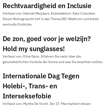
Rechtvaardigheid en Inclusie
Verfasst von: Hannah Meijlaers, Endredaktion: Kato Colombet.
Dieser Beitrag taucht tief in das Thema DEI-Watte ein und bietet
wertvolle Einblicke.
De zon, goed voor je welzijn?
Hold my sunglasses!
Verfasst von: Eline Dens. Erfahren Sie mehr über die
gesundheitlichen Vorteile der Sonne und was Sie beachten sollten.
Internationale Dag Tegen
Holebi-, Trans- en
Interseksefobie
Verfasst von: Myrthe De Vocht. Der 17. Mai markiert diesen