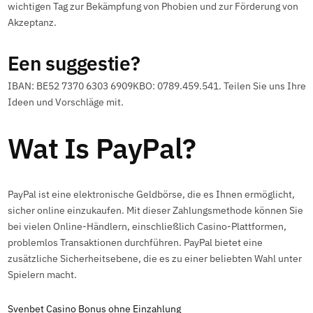
wichtigen Tag zur Bekämpfung von Phobien und zur Förderung von
Akzeptanz.
Een suggestie?
IBAN: BE52 7370 6303 6909KBO: 0789.459.541. Teilen Sie uns Ihre
Ideen und Vorschläge mit.
Wat Is PayPal?
PayPal ist eine elektronische Geldbörse, die es Ihnen ermöglicht,
sicher online einzukaufen. Mit dieser Zahlungsmethode können Sie
bei vielen Online-Händlern, einschließlich Casino-Plattformen,
problemlos Transaktionen durchführen. PayPal bietet eine
zusätzliche Sicherheitsebene, die es zu einer beliebten Wahl unter
Spielern macht.
Svenbet Casino Bonus ohne Einzahlung