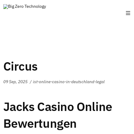
Circus
09 Sep, 2025
ist-online-casino-in-deutschland-legal
Jacks Casino Online
Bewertungen