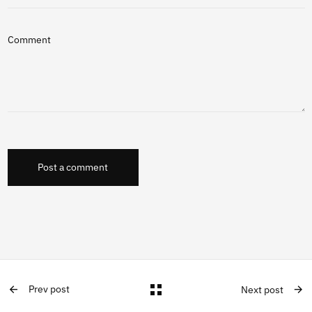
Comment
Post a comment
Prev post
Next post