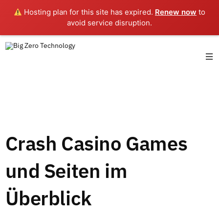
Hosting plan for this site has expired.
Renew now
to
avoid service disruption.
Crash Casino Games
und Seiten im
Überblick