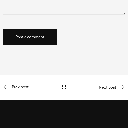
Post a comment
Prev post
Next post