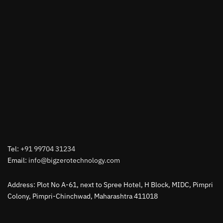
Tel:
+91 99704 31234
Email:
info@bigzerotechnology.com
Address: Plot No A-61, next to Spree Hotel, H Block, MIDC, Pimpri
Colony, Pimpri-Chinchwad, Maharashtra 411018