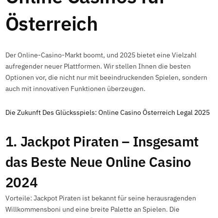
Österreich
Der Online-Casino-Markt boomt, und 2025 bietet eine Vielzahl
aufregender neuer Plattformen. Wir stellen Ihnen die besten
Optionen vor, die nicht nur mit beeindruckenden Spielen, sondern
auch mit innovativen Funktionen überzeugen.
Die Zukunft Des Glücksspiels: Online Casino Österreich Legal 2025
1. Jackpot Piraten – Insgesamt
das Beste Neue Online Casino
2024
Vorteile: Jackpot Piraten ist bekannt für seine herausragenden
Willkommensboni und eine breite Palette an Spielen. Die