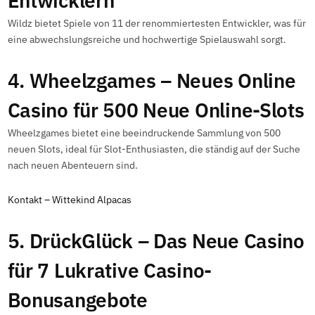
Entwicklern
Wildz bietet Spiele von 11 der renommiertesten Entwickler, was für
eine abwechslungsreiche und hochwertige Spielauswahl sorgt.
4. Wheelzgames – Neues Online
Casino für 500 Neue Online-Slots
Wheelzgames bietet eine beeindruckende Sammlung von 500
neuen Slots, ideal für Slot-Enthusiasten, die ständig auf der Suche
nach neuen Abenteuern sind.
Kontakt – Wittekind Alpacas
5. DrückGlück – Das Neue Casino
für 7 Lukrative Casino-
Bonusangebote