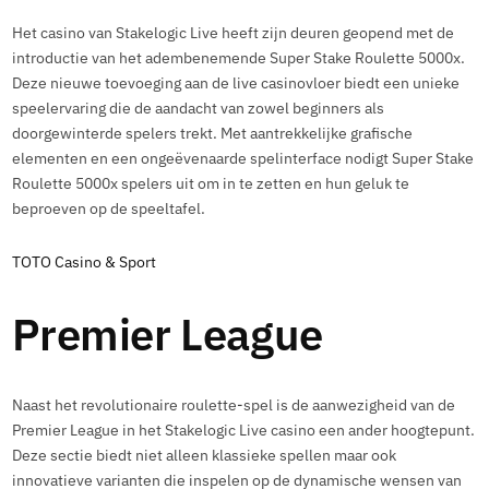
Het casino van Stakelogic Live heeft zijn deuren geopend met de
introductie van het adembenemende Super Stake Roulette 5000x.
Deze nieuwe toevoeging aan de live casinovloer biedt een unieke
speelervaring die de aandacht van zowel beginners als
doorgewinterde spelers trekt. Met aantrekkelijke grafische
elementen en een ongeëvenaarde spelinterface nodigt Super Stake
Roulette 5000x spelers uit om in te zetten en hun geluk te
beproeven op de speeltafel.
TOTO Casino & Sport
Premier League
Naast het revolutionaire roulette-spel is de aanwezigheid van de
Premier League in het Stakelogic Live casino een ander hoogtepunt.
Deze sectie biedt niet alleen klassieke spellen maar ook
innovatieve varianten die inspelen op de dynamische wensen van