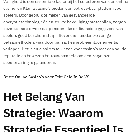
Veiligheid is een essentiële factor bij het selecteren van een online
casino, en Klarna casino’s bieden een betrouwbaar platform voor
spelers. Door gebruik te maken van geavanceerde
encryptietechnologieën en strikte beveiligingsprotocollen, zorgen
deze casino’s ervoor dat persoonlijke en financiële gegevens van
spelers goed beschermd zijn. Bovendien bieden ze veilige
betaalmethoden, waardoor transacties probleemloos en veilig
verlopen. Het is cruciaal om te kiezen voor casino’s met een solide
reputatie en bewezen betrouwbaarheid om een zorgeloze
speelervaring te garanderen.
Beste Online Casino’s Voor Echt Geld In De VS
Het Belang Van
Strategie: Waarom
Strategie Essentieel Is