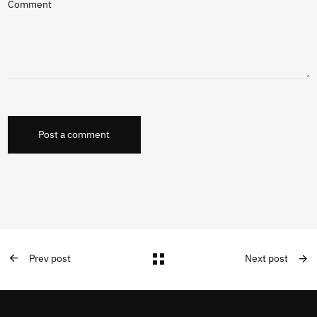
Comment
Post a comment
Prev post
Next post