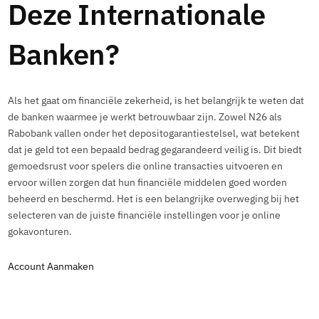
Deze Internationale
Banken?
Als het gaat om financiële zekerheid, is het belangrijk te weten dat
de banken waarmee je werkt betrouwbaar zijn. Zowel N26 als
Rabobank vallen onder het depositogarantiestelsel, wat betekent
dat je geld tot een bepaald bedrag gegarandeerd veilig is. Dit biedt
gemoedsrust voor spelers die online transacties uitvoeren en
ervoor willen zorgen dat hun financiële middelen goed worden
beheerd en beschermd. Het is een belangrijke overweging bij het
selecteren van de juiste financiële instellingen voor je online
gokavonturen.
Account Aanmaken