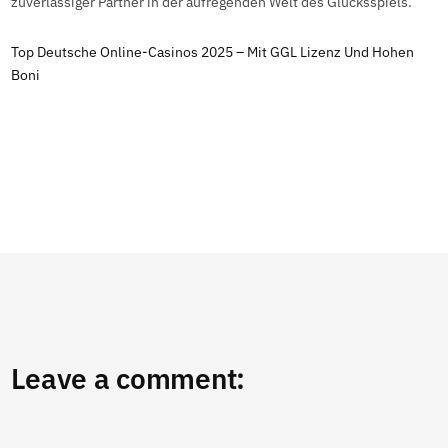
zuverlässiger Partner in der aufregenden Welt des Glücksspiels.
Top Deutsche Online-Casinos 2025 – Mit GGL Lizenz Und Hohen
Boni
Leave a comment: