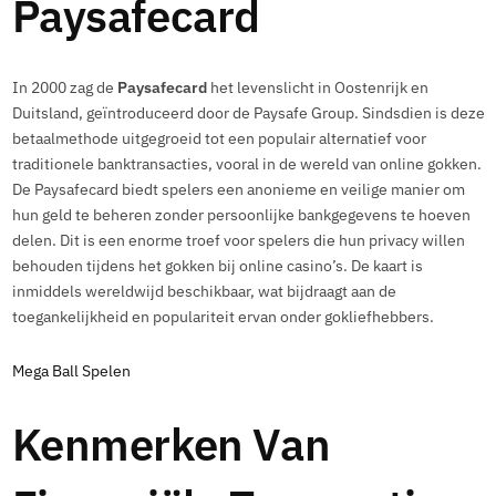
Paysafecard
In 2000 zag de
Paysafecard
het levenslicht in Oostenrijk en
Duitsland, geïntroduceerd door de Paysafe Group. Sindsdien is deze
betaalmethode uitgegroeid tot een populair alternatief voor
traditionele banktransacties, vooral in de wereld van online gokken.
De Paysafecard biedt spelers een anonieme en veilige manier om
hun geld te beheren zonder persoonlijke bankgegevens te hoeven
delen. Dit is een enorme troef voor spelers die hun privacy willen
behouden tijdens het gokken bij online casino’s. De kaart is
inmiddels wereldwijd beschikbaar, wat bijdraagt aan de
toegankelijkheid en populariteit ervan onder gokliefhebbers.
Mega Ball Spelen
Kenmerken Van