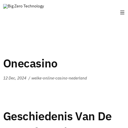
Onecasino
12 Dec, 2024
welke-online-casino-nederland
Geschiedenis Van De