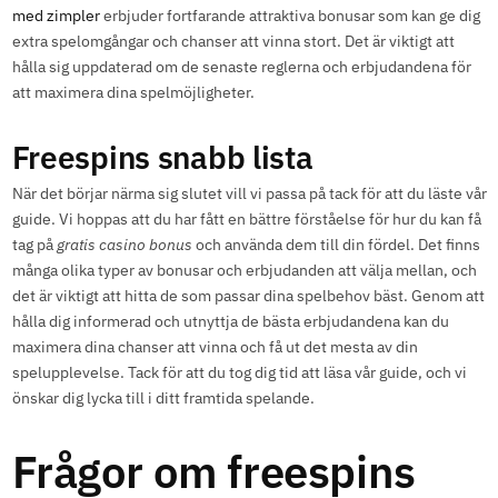
med zimpler
erbjuder fortfarande attraktiva bonusar som kan ge dig
extra spelomgångar och chanser att vinna stort. Det är viktigt att
hålla sig uppdaterad om de senaste reglerna och erbjudandena för
att maximera dina spelmöjligheter.
Freespins snabb lista
När det börjar närma sig slutet vill vi passa på tack för att du läste vår
guide. Vi hoppas att du har fått en bättre förståelse för hur du kan få
tag på
gratis casino bonus
och använda dem till din fördel. Det finns
många olika typer av bonusar och erbjudanden att välja mellan, och
det är viktigt att hitta de som passar dina spelbehov bäst. Genom att
hålla dig informerad och utnyttja de bästa erbjudandena kan du
maximera dina chanser att vinna och få ut det mesta av din
spelupplevelse. Tack för att du tog dig tid att läsa vår guide, och vi
önskar dig lycka till i ditt framtida spelande.
Frågor om freespins