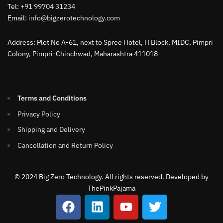
Tel:
+91 99704 31234
Email:
info@bigzerotechnology.com
Address: Plot No A-61, next to Spree Hotel, H Block, MIDC, Pimpri
Colony, Pimpri-Chinchwad, Maharashtra 411018
Terms and Conditions
Privacy Policy
Shipping and Delivery
Cancellation and Return Policy
© 2024 Big Zero Technology. All rights reserved. Developed by
ThePinkPajama