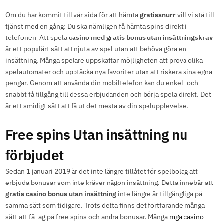
Om du har kommit till vår sida för att hämta
gratissnurr
vill vi stå till
tjänst med en gång: Du ska nämligen få hämta spins direkt i
telefonen. Att spela
casino med gratis bonus utan insättningskrav
är ett populärt sätt att njuta av spel utan att behöva göra en
insättning. Många spelare uppskattar möjligheten att prova olika
spelautomater och upptäcka nya favoriter utan att riskera sina egna
pengar. Genom att använda din mobiltelefon kan du enkelt och
snabbt få tillgång till dessa erbjudanden och börja spela direkt. Det
är ett smidigt sätt att få ut det mesta av din spelupplevelse.
Free spins Utan insättning nu
förbjudet
Sedan 1 januari 2019 är det inte längre tillåtet för spelbolag att
erbjuda bonusar som inte kräver någon insättning. Detta innebär att
gratis casino bonus utan insättning
inte längre är tillgängliga på
samma sätt som tidigare. Trots detta finns det fortfarande många
sätt att få tag på free spins och andra bonusar. Många
mga casino