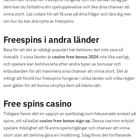
dem kan du förbättra din spelupplevelse och öka dina chanser att
vinna stort. Läs vidare för att få svar på dina frågor och lära dig mer
om hur du kan dra nytta av freespins.
Freespins i andra länder
Bara för att det är väldigt populärt här behöver det inte vara så
överallt. I vissa länder är
casino free bonus 2024
inte lika vanligt,
och spelare kan behöva leta efter andra typer av bonusar och
erbjudanden för att maximera sina chanser att vinna stort. Det är
viktigt att förstå hur freespins fungerar i olika länder och vilka regler
som gäller för att kunna utnyttja dem på bästa sätt.
Free spins casino
Tidigare fanns det en uppsjö av spelbolag som fokuserade endast på
spins, ett så kallat
casino free bonus sign up
. Dessa casinon erbjöd
spelare möjlighet att få extra spelomgångar och chanser att vinna
stort utan att behöva göra en insättning. Idag finns det fortfarande