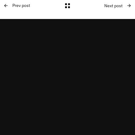
Prev post
Next post