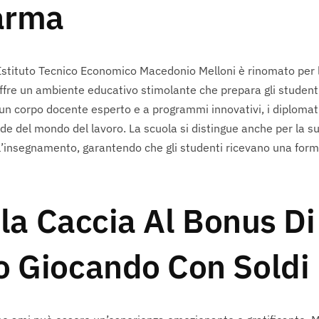
arma
’Istituto Tecnico Economico Macedonio Melloni è rinomato per l
offre un ambiente educativo stimolante che prepara gli studenti
 un corpo docente esperto e a programmi innovativi, i diplomati
fide del mondo del lavoro. La scuola si distingue anche per la s
l’insegnamento, garantendo che gli studenti ricevano una for
lla Caccia Al Bonus Di
 Giocando Con Soldi 