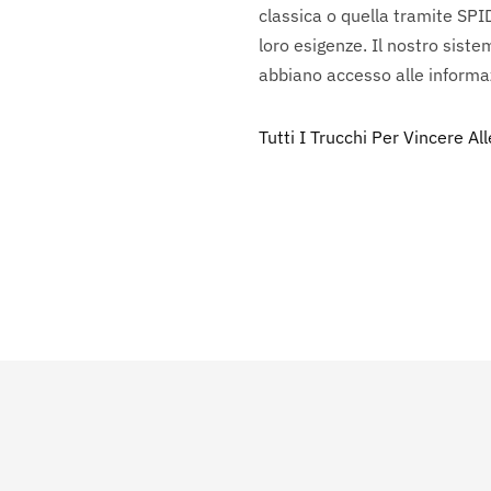
classica o quella tramite SPID
loro esigenze. Il nostro siste
abbiano accesso alle informaz
Tutti I Trucchi Per Vincere Al