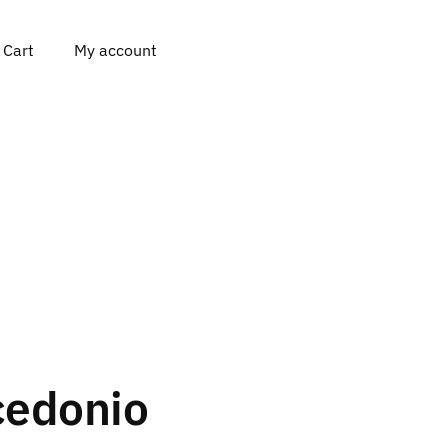
Cart
My account
cedonio