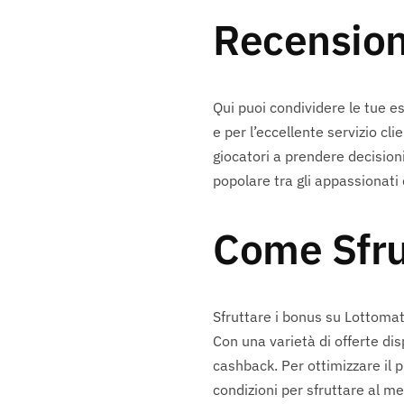
Recension
Qui puoi condividere le tue e
e per l’eccellente servizio cl
giocatori a prendere decisioni
popolare tra gli appassionati 
Come Sfru
Sfruttare i bonus su Lottomati
Con una varietà di offerte dis
cashback. Per ottimizzare il p
condizioni per sfruttare al me