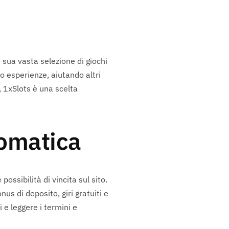
 sua vasta selezione di giochi
ro esperienze, aiutando altri
, 1xSlots è una scelta
tomatica
ssibilità di vincita sul sito.
us di deposito, giri gratuiti e
 e leggere i termini e