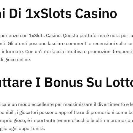
i Di 1xSlots Casino
sperienze con 1xSlots Casino. Questa piattaforma è nota per la
ienti. Gli utenti possono lasciare commenti e recensioni sulle lo
 informate. Con un’interfaccia intuitiva e promozioni frequenti
di gioco online.
ttare I Bonus Su Lot
ca è un modo eccellente per massimizzare il divertimento e le po
ponibili, i giocatori possono approfittare di promozioni come bon
roprio gioco, è importante tenere d’occhio le ultime promozioni
glio ogni opportunità.