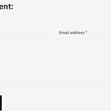
ent:
Email address *