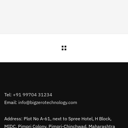
Tel:
+91 99704 31234
Email:
info@bigzerotechnology.com
Address: Plot No A-61, next to Spree Hotel, H Block,
MIDC, Pimpri Colony, Pimpri-Chinchwad, Maharashtra