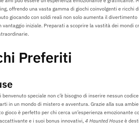
he ami può essere un’esperienza emozionante e gratificante. M
ing, offrendo una vasta gamma di giochi coinvolgenti e ricchi di
nuto giocando con soldi reali non solo aumenta il divertimento
 vantaggio iniziale. Preparati a scoprire la vastità dei mondi c
straordinarie.
chi Preferiti
use
i benvenuto speciale non c’è bisogno di inserire nessun codice
arti in un mondo di mistero e avventura. Grazie alla sua ambie
to gioco è perfetto per chi cerca un’esperienza emozionante con 
 accattivante e i suoi bonus innovativi,
4 Haunted House
è desti