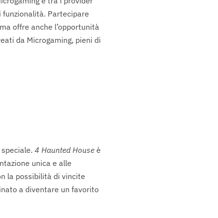
icrogaming è tra i provider
 funzionalità. Partecipare
 ma offre anche l’opportunità
reati da Microgaming, pieni di
 speciale.
4 Haunted House
è
ntazione unica e alle
la possibilità di vincite
nato a diventare un favorito