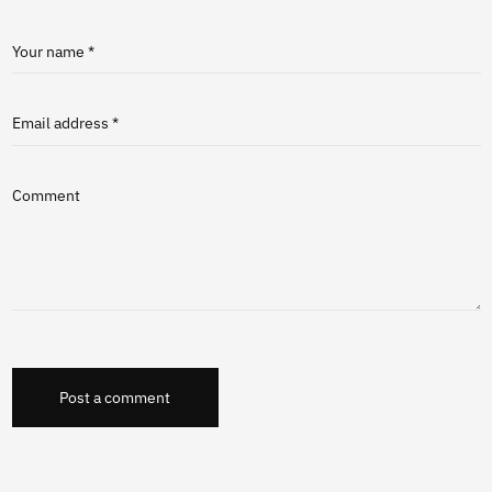
Your name *
Email address *
Comment
Post a comment