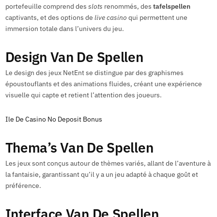
portefeuille comprend des
slots
renommés, des
tafelspellen
captivants, et des options de
live casino
qui permettent une
immersion totale dans l’univers du jeu.
Design Van De Spellen
Le design des jeux NetEnt se distingue par des graphismes
époustouflants et des animations fluides, créant une expérience
visuelle qui capte et retient l’attention des joueurs.
Ile De Casino No Deposit Bonus
Thema’s Van De Spellen
Les jeux sont conçus autour de thèmes variés, allant de l’aventure à
la fantaisie, garantissant qu’il y a un jeu adapté à chaque goût et
préférence.
Interface Van De Spellen