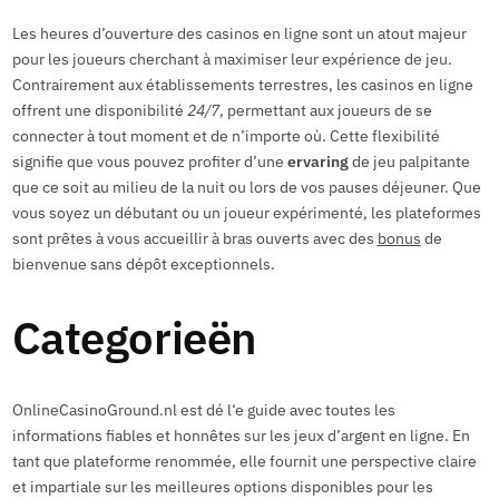
Les heures d’ouverture des casinos en ligne sont un atout majeur
pour les joueurs cherchant à maximiser leur expérience de jeu.
Contrairement aux établissements terrestres, les casinos en ligne
offrent une disponibilité
24/7
, permettant aux joueurs de se
connecter à tout moment et de n’importe où. Cette flexibilité
signifie que vous pouvez profiter d’une
ervaring
de jeu palpitante
que ce soit au milieu de la nuit ou lors de vos pauses déjeuner. Que
vous soyez un débutant ou un joueur expérimenté, les plateformes
sont prêtes à vous accueillir à bras ouverts avec des
bonus
de
bienvenue sans dépôt exceptionnels.
Categorieën
OnlineCasinoGround.nl est
d
é l
‘
e guide avec toutes les
informations fiables et honnêtes sur les jeux d’argent en ligne. En
tant que plateforme renommée, elle fournit une perspective claire
et impartiale sur les meilleures options disponibles pour les