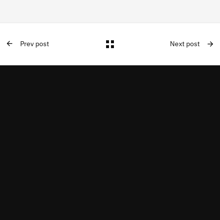
Prev post
Next post