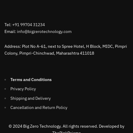
Tel:
+91 99704 31234
Email:
info@bigzerotechnology.com
Address: Plot No A-61, next to Spree Hotel, H Block, MIDC, Pimpri
Colony, Pimpri-Chinchwad, Maharashtra 411018
Terms and Conditions
Privacy Policy
Shipping and Delivery
Cancellation and Return Policy
© 2024 Big Zero Technology. All rights reserved. Developed by