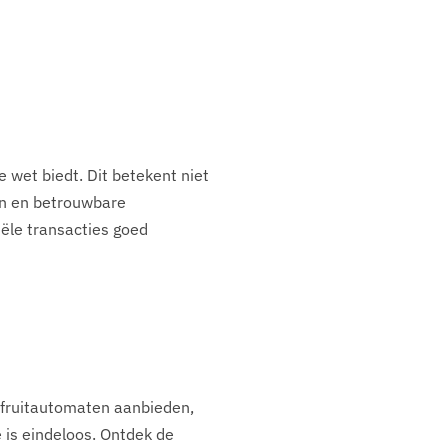
e wet biedt. Dit betekent niet
len en betrouwbare
iële transacties goed
e fruitautomaten aanbieden,
 is eindeloos. Ontdek de