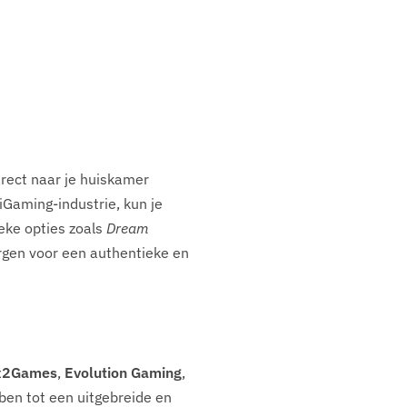
irect naar je huiskamer
Gaming-industrie, kun je
eke opties zoals
Dream
orgen voor een authentieke en
x2Games
,
Evolution Gaming
,
en tot een uitgebreide en