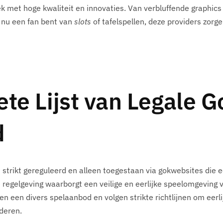
k met hoge kwaliteit en innovaties. Van verbluffende graphics
je nu een fan bent van
slots
of tafelspellen, deze providers zorg
te Lijst van Legale Go
d
n strikt gereguleerd en alleen toegestaan via gokwebsites die
e regelgeving waarborgt een veilige en eerlijke speelomgeving v
n een divers spelaanbod en volgen strikte richtlijnen om eerli
deren.