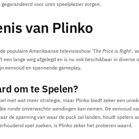
ie gegarandeerd voor uren speelplezier zorgen.
nis van Plinko
in de populaire Amerikaanse televisieshow
‘The Price is Right’
, w
t een lange weg afgelegd en is nu ook beschikbaar in diverse o
zijn eenvoud en spannende gameplay.
rd om te Spelen?
spel met wat meer strategie, maar Plinko biedt zeker een unie
 elke ronde onverwachte wendingen kan nemen. De eenvoud va
maar de spanning van waar de puck zal landen, houdt spelers aa
erhoudend spel zoeken, is Plinko zeker het proberen waard.