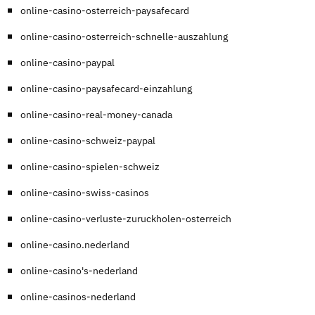
online-casino-osterreich-paysafecard
online-casino-osterreich-schnelle-auszahlung
online-casino-paypal
online-casino-paysafecard-einzahlung
online-casino-real-money-canada
online-casino-schweiz-paypal
online-casino-spielen-schweiz
online-casino-swiss-casinos
online-casino-verluste-zuruckholen-osterreich
online-casino.nederland
online-casino's-nederland
online-casinos-nederland