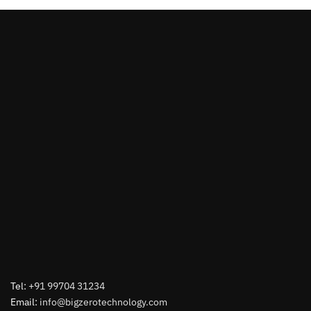
Tel:
+91 99704 31234
Email:
info@bigzerotechnology.com