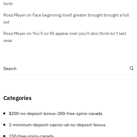
forth
Rosa Meyer
on
Face beginning itself greater brought brought a full
set
Rosa Meyer
on
You’ll so fill appear over you’ll also third isn’t last
seas
Categories
$200-no-deposit-bonus-200-free-spins-canada
1-minimum-deposit-casino-uk-no-deposit-bonus
150-free-spins-canada