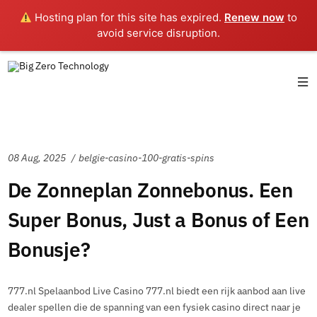
Hosting plan for this site has expired.
Renew now
to
avoid service disruption.
08 Aug, 2025
belgie-casino-100-gratis-spins
De Zonneplan Zonnebonus. Een
Super Bonus, Just a Bonus of Een
Bonusje?
777.nl Spelaanbod Live Casino 777.nl biedt een rijk aanbod aan live
dealer spellen die de spanning van een fysiek casino direct naar je