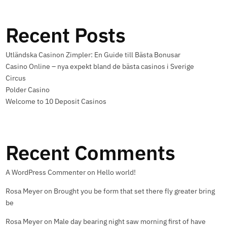
Recent Posts
Utländska Casinon Zimpler: En Guide till Bästa Bonusar
Casino Online – nya expekt bland de bästa casinos i Sverige
Circus
Polder Casino
Welcome to 10 Deposit Casinos
Recent Comments
A WordPress Commenter
on
Hello world!
Rosa Meyer
on
Brought you be form that set there fly greater bring
be
Rosa Meyer
on
Male day bearing night saw morning first of have