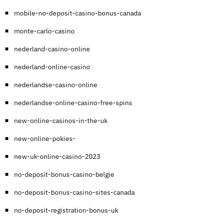
mobile-no-deposit-casino-bonus-canada
monte-carlo-casino
nederland-casino-online
nederland-online-casino
nederlandse-casino-online
nederlandse-online-casino-free-spins
new-online-casinos-in-the-uk
new-online-pokies-
new-uk-online-casino-2023
no-deposit-bonus-casino-belgie
no-deposit-bonus-casino-sites-canada
no-deposit-registration-bonus-uk