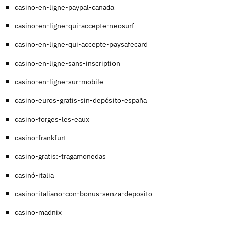
casino-en-ligne-paypal-canada
casino-en-ligne-qui-accepte-neosurf
casino-en-ligne-qui-accepte-paysafecard
casino-en-ligne-sans-inscription
casino-en-ligne-sur-mobile
casino-euros-gratis-sin-depósito-españa
casino-forges-les-eaux
casino-frankfurt
casino-gratis:-tragamonedas
casinó-italia
casino-italiano-con-bonus-senza-deposito
casino-madnix