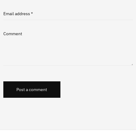
Email address *
Comment
Post a comment