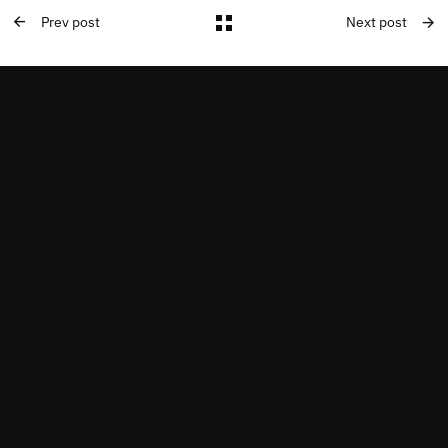
Prev post
Next post