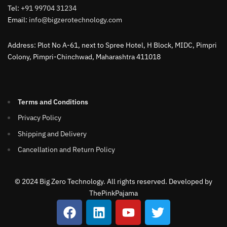
Tel:
+91 99704 31234
Email:
info@bigzerotechnology.com
Address: Plot No A-61, next to Spree Hotel, H Block, MIDC, Pimpri
Colony, Pimpri-Chinchwad, Maharashtra 411018
Terms and Conditions
Privacy Policy
Shipping and Delivery
Cancellation and Return Policy
© 2024 Big Zero Technology. All rights reserved. Developed by
ThePinkPajama