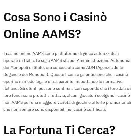
Cosa Sono i Casinò
Online AAMS?
I casinò online AAMS sono piattaforme di gioco autorizzate a
operare in Italia. La sigla AAMS sta per Amministrazione Autonoma
dei Monopoli di Stato, ora conosciuta come ADM (Agenzia delle
Dogane e dei Monopoli). Queste licenze garantiscono che i casinò
operino in modo legale e trasparente, rispettando le normative
italiane. Gli utenti possono sentirsi sicuri sapendo che i loro dati e i
loro fondi sono protetti. Tuttavia, alcuni giocatori scelgono i casinò
non AAMS per una maggiore varietà di giochi e offerte promozionali
che non sempre sono disponibili nei casinò certificati.
La Fortuna Ti Cerca?