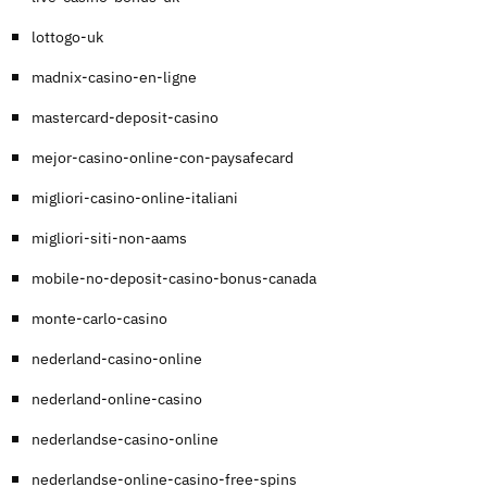
lottogo-uk
madnix-casino-en-ligne
mastercard-deposit-casino
mejor-casino-online-con-paysafecard
migliori-casino-online-italiani
migliori-siti-non-aams
mobile-no-deposit-casino-bonus-canada
monte-carlo-casino
nederland-casino-online
nederland-online-casino
nederlandse-casino-online
nederlandse-online-casino-free-spins