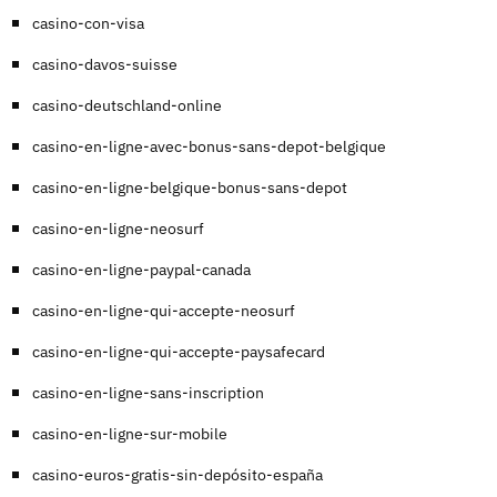
casino-con-visa
casino-davos-suisse
casino-deutschland-online
casino-en-ligne-avec-bonus-sans-depot-belgique
casino-en-ligne-belgique-bonus-sans-depot
casino-en-ligne-neosurf
casino-en-ligne-paypal-canada
casino-en-ligne-qui-accepte-neosurf
casino-en-ligne-qui-accepte-paysafecard
casino-en-ligne-sans-inscription
casino-en-ligne-sur-mobile
casino-euros-gratis-sin-depósito-españa