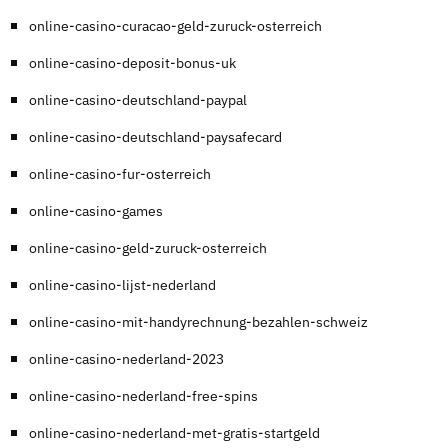
online-casino-curacao-geld-zuruck-osterreich
online-casino-deposit-bonus-uk
online-casino-deutschland-paypal
online-casino-deutschland-paysafecard
online-casino-fur-osterreich
online-casino-games
online-casino-geld-zuruck-osterreich
online-casino-lijst-nederland
online-casino-mit-handyrechnung-bezahlen-schweiz
online-casino-nederland-2023
online-casino-nederland-free-spins
online-casino-nederland-met-gratis-startgeld