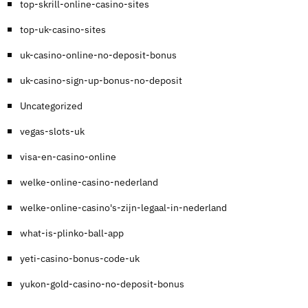
top-skrill-online-casino-sites
top-uk-casino-sites
uk-casino-online-no-deposit-bonus
uk-casino-sign-up-bonus-no-deposit
Uncategorized
vegas-slots-uk
visa-en-casino-online
welke-online-casino-nederland
welke-online-casino's-zijn-legaal-in-nederland
what-is-plinko-ball-app
yeti-casino-bonus-code-uk
yukon-gold-casino-no-deposit-bonus