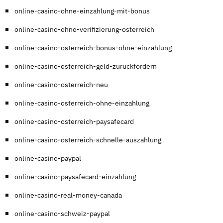
online-casino-ohne-einzahlung-mit-bonus
online-casino-ohne-verifizierung-osterreich
online-casino-osterreich-bonus-ohne-einzahlung
online-casino-osterreich-geld-zuruckfordern
online-casino-osterreich-neu
online-casino-osterreich-ohne-einzahlung
online-casino-osterreich-paysafecard
online-casino-osterreich-schnelle-auszahlung
online-casino-paypal
online-casino-paysafecard-einzahlung
online-casino-real-money-canada
online-casino-schweiz-paypal