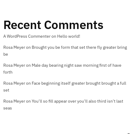
Recent Comments
A WordPress Commenter
on
Hello world!
Rosa Meyer
on
Brought you be form that set there fly greater bring
be
Rosa Meyer
on
Male day bearing night saw morning first of have
forth
Rosa Meyer
on
Face beginning itself greater brought brought a full
set
Rosa Meyer
on
You’ll so fill appear over you’ll also third isn’t last
seas