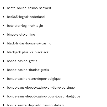
beste-online-casino-schweiz
bet365-legaal-nederland
betvictor-login-uk-login
bingo-slots-online
black-friday-bonus-uk-casino
blackjack-plus-vs-blackjack
bonos-casino-gratis
bonos-casino-tiradas-gratis
bonus-casino-sans-depot-belgique
bonus-sans-depot-casino-en-ligne-belgique
bonus-sans-depot-casino-pour-joueur-belgique
bonus-senza-deposito-casino-italiani