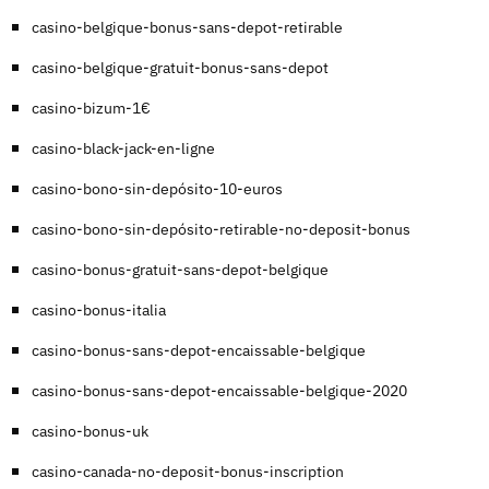
casino-belgique-bonus-sans-depot-retirable
casino-belgique-gratuit-bonus-sans-depot
casino-bizum-1€
casino-black-jack-en-ligne
casino-bono-sin-depósito-10-euros
casino-bono-sin-depósito-retirable-no-deposit-bonus
casino-bonus-gratuit-sans-depot-belgique
casino-bonus-italia
casino-bonus-sans-depot-encaissable-belgique
casino-bonus-sans-depot-encaissable-belgique-2020
casino-bonus-uk
casino-canada-no-deposit-bonus-inscription