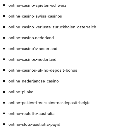
online-casino-spielen-schweiz
online-casino-swiss-casinos
online-casino-verluste-zuruckholen-osterreich
online-casino.nederland
online-casino's-nederland
online-casinos-nederland
online-casinos-uk-no-deposit-bonus
online-nederlandse-casino
online-plinko
online-pokies-free-spins-no-deposit-belgie
online-roulette-australia
online-slots-australia-payid