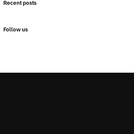
Recent posts
Follow us