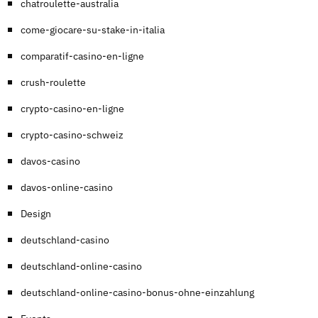
chatroulette-australia
come-giocare-su-stake-in-italia
comparatif-casino-en-ligne
crush-roulette
crypto-casino-en-ligne
crypto-casino-schweiz
davos-casino
davos-online-casino
Design
deutschland-casino
deutschland-online-casino
deutschland-online-casino-bonus-ohne-einzahlung