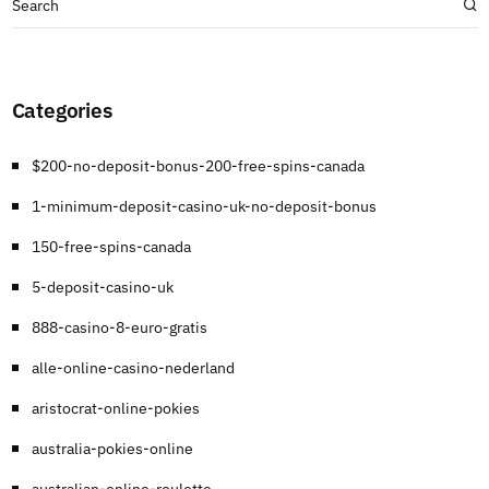
Categories
$200-no-deposit-bonus-200-free-spins-canada
1-minimum-deposit-casino-uk-no-deposit-bonus
150-free-spins-canada
5-deposit-casino-uk
888-casino-8-euro-gratis
alle-online-casino-nederland
aristocrat-online-pokies
australia-pokies-online